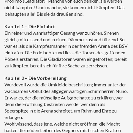
Proximo (Gladiator): Manche von euch denken, sie werden
PARTNERVEREINE
nicht kämpfen! Und manche, sie können nicht kämpfen! Das
HEIMSPIELSTÄTTE
behaupten alle! Bis sie da draußen sind.
ETHIK/DOPING (SWISS OLYMPIC)
Kapitel 1 – Die Einfahrt
DOKUMENTE C72K / LIVETICKER
Ein reiner und wahrhaftiger Gesang war zu hören. Sirenen
JOBS
gleich, mitreissend und in einen Dämmerzustand führend. So
war es, als die Kampfesmänner in der fremden Arena des BSV
eintrafen. Die Erde bebte und liess die Torsen des gaffenden
Pöbels erstarren. Die Gladiatoren waren eingetroffen; bereit
zu kämpfen, bereit sich für ihre Sache zu zerreissen.
Kapitel 2 – Die Vorbereitung
Würdevoll wurde die Umkleide beschritten; immer unter der
wachsamen Obhut des allgegenwärtigen Schirmherren Nuno.
Er war es, der die mühselige Aufgabe hatte zu erklären, wer
denn die Eröffnung bestreiten werde; wer denn als
Speerspitze in die Arena schreitet, um Ruhm und Ehre zu
erlangen.
Wohlwissend, dass jene, welche nicht eröffnen, die Macht
hatten die müden Leiber des Gegners mit frischen Kräften