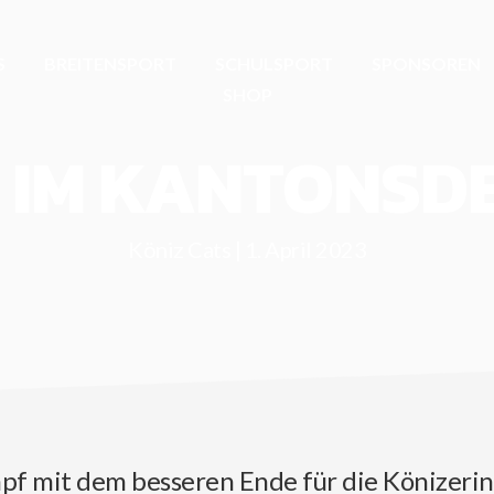
S
BREITENSPORT
SCHULSPORT
SPONSOREN
SHOP
G IM KANTONSD
Köniz Cats | 1. April 2023
f mit dem besseren Ende für die Könizerin