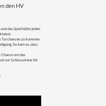
gen den HV
und das Spiel hätte jeden
ktakel.
zu Torchancen zu kommen
idigung. So kam es, dass
e Chance um das
el zur Schlusssirene für
: