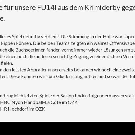
te für unsere FU14I aus dem Krimiderby ge
e.
ses Spiel definitiv verdient! Die Stimmung in der Halle war super 
kippen können. Die beiden Teams zeigten ein wahres Offensivspe
 auch die Buchseerinnen fanden vorne immer wieder Lösungen um 
ie einen noch die anderen so richtig Zugang zu einer dichten Verte
fielen.
den letzten Abpraller unsererseits bekamen wir noch eine zweit
en. Diese konnten wir zum Glück richtig nutzen und so war der Jub
d zugleich letzten Spiele der Saison finden folgendermassen statt
. HBC Nyon Handball-La Côte im OZK
. HR Hochdorf im OZK