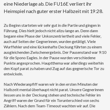
PARTNERVEREINE
eine Niederlage ab. Die FU16E verliert ihr
HEIMSPIELSTÄTTE
Heimspiel nach guter erster Halbzeit mit 19:28.
ETHIK/DOPING (SWISS OLYMPIC)
DOKUMENTE C72K / LIVETICKER
Zu Beginn starteten wir sehr gut in die Partie und gingen in
Führung. Dies hielt jedoch nicht allzu lange an. Denn dann
JOBS
begann eine Phase der Unkonzentriertheit und viele Fehler,
auch auf Seiten der Gegnerinnen, wurden getätigt. Viele
Wurffehler und eine lückenhafte Deckung führten zu einem
ausgleichenden Zwischenergebnis. Der Pausenstand war 9:10
für die Spono Eagles. In der Pause wurden verschiedene
Punkte angesprochen. Hauptthema war allerdings weiterhin
den Kopf parat zu haben und Zug auf das gegnerische Tor zu
entwickeln.
Nach Wiederanpfiff waren wir in den ersten Minuten der
Halbzeit mental überhaupt nicht parat. Unsere Gegnerinnen
liessen uns in der Deckung stehen und technische Fehler im
Angriff waren der Grund für ein Torunterschied von sechs
Zählern. Nach dem Team-Timeout wachten wir auf. Die