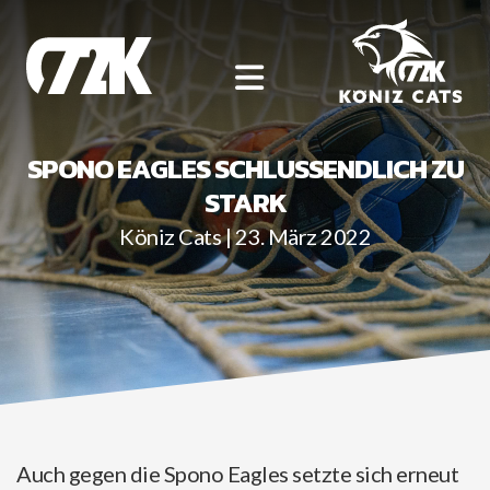
SPONO EAGLES SCHLUSSENDLICH ZU
STARK
1. LIGA
Köniz Cats | 23. März 2022
FU18 ELITE
SG BERN CITY (M2)
FU16 ELITE
M4 C72K
FU14 INTER
MU17/MU19 SG HANDBALL BERN
UNSERE SPONSOREN
FU14 REGIO
SPONSOR WERDEN
ÜBER UNS
MEMBER CATS CLUB
ORGANISATION
SPORT UND AUSBILDUNG
Auch gegen die Spono Eagles setzte sich erneut