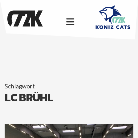
1. LIGA
FU18 ELITE
SG BERN CITY (M2)
FU16 ELITE
M4 C72K
Schlagwort
FU14 INTER
LC BRÜHL
MU17/MU19 SG HANDBALL BERN
UNSERE SPONSOREN
FU14 REGIO
SPONSOR WERDEN
ÜBER UNS
MEMBER CATS CLUB
ORGANISATION
SPORT UND AUSBILDUNG