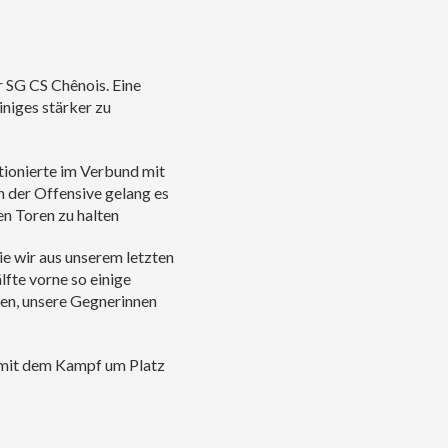
r SG CS Chênois. Eine
niges stärker zu
ktionierte im Verbund mit
n der Offensive gelang es
en Toren zu halten
ie wir aus unserem letzten
lfte vorne so einige
ten, unsere Gegnerinnen
 mit dem Kampf um Platz