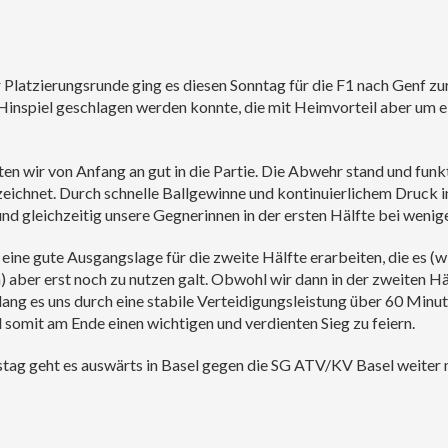
Platzierungsrunde ging es diesen Sonntag für die F1 nach Genf zu
Hinspiel geschlagen werden konnte, die mit Heimvorteil aber um ei
eten wir von Anfang an gut in die Partie. Die Abwehr stand und fun
eichnet. Durch schnelle Ballgewinne und kontinuierlichem Druck i
und gleichzeitig unsere Gegnerinnen in der ersten Hälfte bei wenig
 eine gute Ausgangslage für die zweite Hälfte erarbeiten, die es (w
 aber erst noch zu nutzen galt. Obwohl wir dann in der zweiten Hä
lang es uns durch eine stabile Verteidigungsleistung über 60 Minu
 somit am Ende einen wichtigen und verdienten Sieg zu feiern.
tag geht es auswärts in Basel gegen die SG ATV/KV Basel weiter